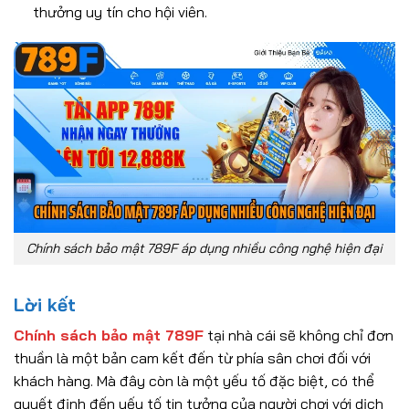
thưởng uy tín cho hội viên.
Chính sách bảo mật 789F áp dụng nhiều công nghệ hiện đại
Lời kết
Chính sách bảo mật 789F
tại nhà cái sẽ không chỉ đơn
thuần là một bản cam kết đến từ phía sân chơi đối với
khách hàng. Mà đây còn là một yếu tố đặc biệt, có thể
quyết định đến yếu tố tin tưởng của người chơi với dịch