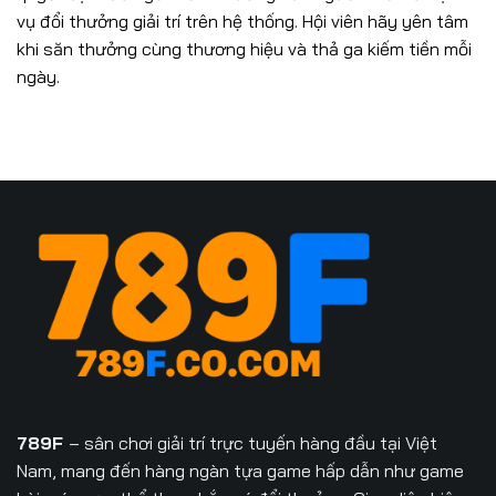
vụ đổi thưởng giải trí trên hệ thống. Hội viên hãy yên tâm
khi săn thưởng cùng thương hiệu và thả ga kiếm tiền mỗi
ngày.
789F
– sân chơi giải trí trực tuyến hàng đầu tại Việt
Nam, mang đến hàng ngàn tựa game hấp dẫn như game