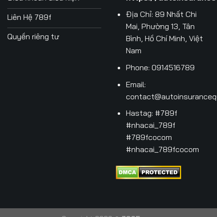
Địa Chỉ: 89 Nhất Chi
Liên Hệ 789f
Mai, Phường 13, Tân
Quyền riêng tư
Bình, Hồ Chí Minh, Việt
Nam
Phone: 0914516789
Email:
contact@autoinsurancequ
Hastag: #789f
#nhacai_789f
#789fcocom
#nhacai_789fcocom