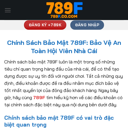
Bỏ
qua
nội
dung
ĐĂNG KÝ +789K
ĐĂNG NHẬP
Chính Sách Bảo Mật 789F: Bảo Vệ An
Toàn Hội Viên Nhà Cái
Chính sách bảo mật 789F luôn là một trong số những
tiêu chí quan trọng hàng đầu của nhà cái, để có thể tạo
dựng được sự uy tín đối với người chơi. Tất cả những quy
định, điều khoản được đề ra đều nhằm mục đích bảo vệ
tốt nhất quyền lợi của đông đảo khách hàng. Ngay bây
giờ, hãy cùng
789F
tìm hiểu kỹ hơn về các điều khoản có
tại chính sách đặc biệt này qua nội dung bên dưới đây.
Chính sách bảo mật 789F có vai trò đặc
biệt quan trọng