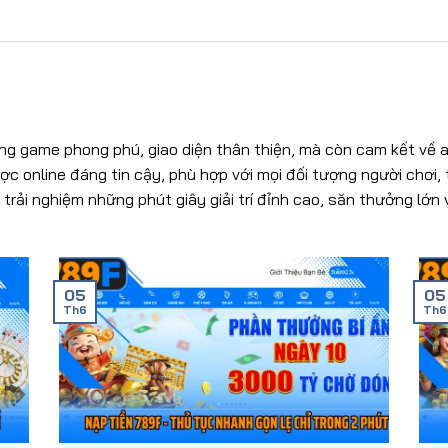
ống game phong phú, giao diện thân thiện, mà còn cam kết về 
ược online đáng tin cậy, phù hợp với mọi đối tượng người chơi
trải nghiệm những phút giây giải trí đỉnh cao, săn thưởng lớn
05
05
Th6
Th6