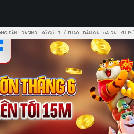
NG DẪN
CASINO
XỔ SỐ
THỂ THAO
BẮN CÁ
ĐÁ GÀ
KHUYẾ