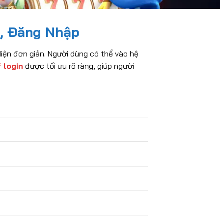
ý, Đăng Nhập
 diện đơn giản. Người dùng có thể vào hệ
 login
được tối ưu rõ ràng, giúp người