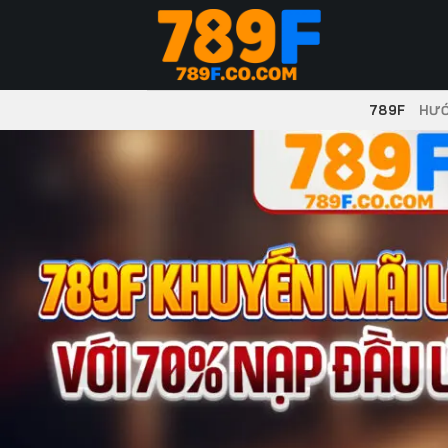
Bỏ
qua
nội
dung
789F
HƯỚ