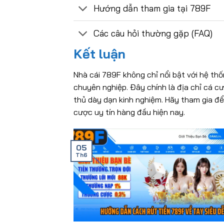
Hướng dẫn tham gia tại 789F
Các câu hỏi thường gặp (FAQ)
Kết luận
Nhà cái 789F không chỉ nổi bật với hệ th
chuyên nghiệp. Đây chính là địa chỉ cá c
thủ dày dạn kinh nghiệm. Hãy tham gia để 
cược uy tín hàng đầu hiện nay.
05
Th6